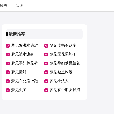
励志
阅读
最新推荐
梦见发洪水逃难
梦见读书不认字
梦见被水泼身
梦见无花果熟了
梦见孕妇梦见桥
梦见孕妇梦见兰花
梦见撞船
梦见被黑狗咬
梦见在公路上跑
梦见小矮人
梦见虫子
梦见有个朋友掉河
里