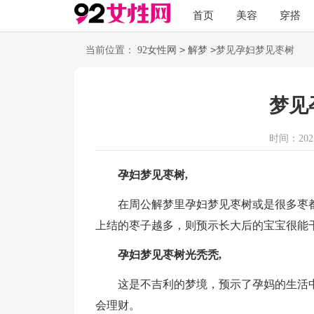
首页
美容
穿搭
>
>
当前位置：
92女性网
解梦
梦见孕妇梦见枣树
梦见
时间：2025-
孕妇梦见枣树,
在周公解梦里孕妇梦见枣树或是很多枣都
上结的枣子越多，则预示长大后的宝宝很能
孕妇梦见枣树光秃秃,
这是不吉利的梦境，预示了孕妈的生活中
会理财。