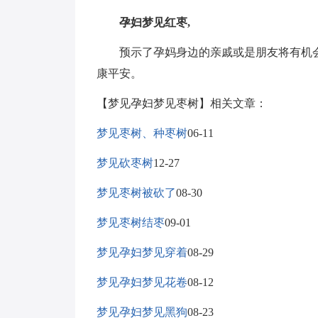
孕妇梦见红枣,
预示了孕妈身边的亲戚或是朋友将有机会
康平安。
【梦见孕妇梦见枣树】相关文章：
梦见枣树、种枣树
06-11
梦见砍枣树
12-27
梦见枣树被砍了
08-30
梦见枣树结枣
09-01
梦见孕妇梦见穿着
08-29
梦见孕妇梦见花卷
08-12
梦见孕妇梦见黑狗
08-23