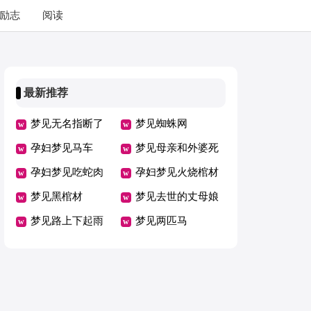
励志
阅读
最新推荐
梦见无名指断了
梦见蜘蛛网
孕妇梦见马车
梦见母亲和外婆死
孕妇梦见吃蛇肉
于车祸
孕妇梦见火烧棺材
梦见黑棺材
梦见去世的丈母娘
梦见路上下起雨
梦见两匹马