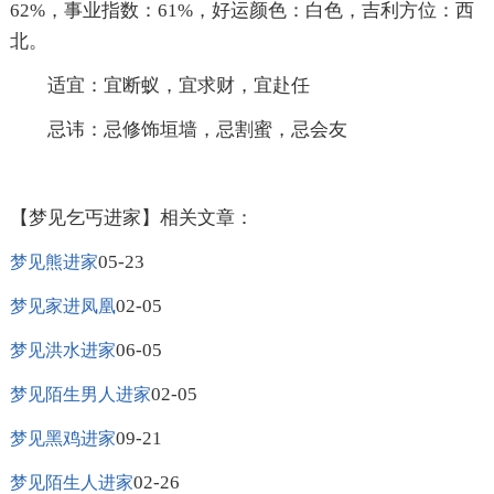
62%，事业指数：61%，好运颜色：白色，吉利方位：西
北。
适宜：宜断蚁，宜求财，宜赴任
忌讳：忌修饰垣墙，忌割蜜，忌会友
【梦见乞丐进家】相关文章：
05-23
梦见熊进家
02-05
梦见家进凤凰
06-05
梦见洪水进家
02-05
梦见陌生男人进家
09-21
梦见黑鸡进家
02-26
梦见陌生人进家