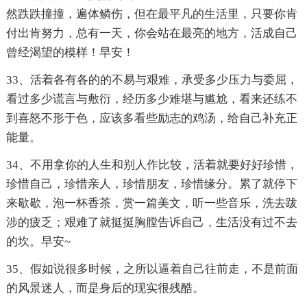
然跌跌撞撞，遍体鳞伤，但在最平凡的生活里，只要你肯
付出肯努力，总有一天，你会站在最亮的地方，活成自己
曾经渴望的模样！早安！
33、活着各有各的的不易与艰难，承受多少压力与委屈，
看过多少谎言与敷衍，经历多少难堪与尴尬，看来还练不
到喜怒不形于色，应该多看些励志的鸡汤，给自己补充正
能量。
34、不用拿你的人生和别人作比较，活着就要好好珍惜，
珍惜自己，珍惜亲人，珍惜朋友，珍惜缘分。累了就停下
来歇歇，泡一杯香茶，赏一篇美文，听一些音乐，洗去跋
涉的疲乏；艰难了就挺挺胸膛告诉自己，生活没有过不去
的坎。早安~
35、假如说很多时候，之所以逼着自己往前走，不是前面
的风景迷人，而是身后的现实很残酷。