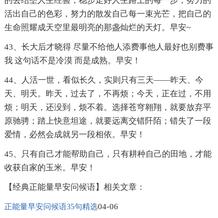
的去结垒人生经验，稳步走好人生路上的每一步，努力的
活出自己的色彩，努力的散发自己每一束光芒，把自己的
生命照耀成天空里最明亮的那盏灿烂的天灯。早安~
43、长大后才晓得 尽量不给他人添费事他人最好也别费事
我 这句话不是冷漠 而是成熟。早安！
44、人活一世，看似长久，实则只有三天——昨天、今
天、明天。昨天，过去了，不再烦；今天，正在过，不用
烦；明天，还没到，烦不着。选择苍穹翱翔，就要放弃平
原驰骋；踏上快意坦途，就要远离交错阡陌；错失了一段
爱情，必然会成就另一段相依。早安！
45、只有自己才能帮助自己，只有耕种自己的田地，才能
收获自家的玉米。早安！
【经典正能量早安问候语】相关文章：
04-06
正能量早安问候语35句精选