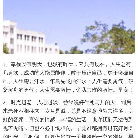
1、幸福没有明天，也没有昨天，它只有现在。人生总有
几道坎，成功的人能屈能伸，敢于压迫自己，勇于突破自
己。人生需要汗水，笨鸟先飞的汗水；人生需要勇气，破
釜沉舟的勇气；人生需要激情，舍我其谁的激情。早安！
2、时光越老，人心越淡。曾经说好生死与共的人，到后
来老死不相往来。岁月是贼，总是不经意地偷去许多，美
好的容颜，真实的情感，幸福的生活。也许我们无法做到
视若无睹，但也不必干戈相向。毕竟谁都拥有过花好月圆
的时光，那时候，就要做好有一天被洗劫一空的准备。早