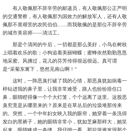
有人敬佩那不辞辛劳的邮递员，有人敬佩那公正严明
的交通警察，有人敬佩那为国效力的解放军人，还有人敬
佩那不畏艰苦的农民伯伯……而我敬佩的是那位不辞辛劳
的城市美容师——清洁工。
那是个清闲的午后，一切都是那么美好，小鸟在树枝
上唱着欢乐的歌；小狗追着美丽蝴蝶；蜜蜂依然勤勤恳恳
地采蜜。风拂过，花儿的芬芳传得很远很远。真可谓
是“采菊东篱下，悠然见南山啊！”
这时，一阵恶臭打破了我的心情，那恶臭犹如病毒一
样钻进我的鼻子里，让我非常难受，路人也纷纷捂住口
鼻，眼睛瞪得像一个个大灯笼，个个远离了这里。这股恶
臭究竟是从哪里来的？原来是在草丛后的垃圾堆那传来
的。突然，一个中年妇女映入我的眼帘，她穿着一条洗得
发白的黑裤子，她的眼睛非常小，犹如芝麻那样大，她笑
起来，眼睛眯成一条缝。我仔细一看，那垃圾堆发现那个