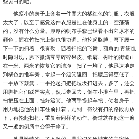
些斑白的吧。
他瘦小的身子上套着一件宽大的橘红色的制服，衣服
太大了，以至于感觉这件衣服是挂在他身上的，空荡荡
的，没有什么分量。厚厚的帆布手套已经看不出它原本的
颜色，握在竹扫把上倒也很协调。他抡起胳膊，弯下腰一
下一下的扫着，很有劲，随着扫把的飞舞，额角的.青筋也
时隐时现，脚下撒满零零碎碎果皮、纸屑、树叶的街道正
在一米、两米的恢复它的洁净。扫了一堆了，他迅速地走
到橘色的推车旁，拿起一个簸箕返回，把腰压得更低了，
一手放下簸箕，一手抡起扫把把垃圾扫进去，多了，还会
用脚把它们踩严实点，然后走回去，倒在小推车里，再把
扫把压在上面，挂好簸箕。他两手提起车把，倾着身子，
用力地把他的推车往前推着，走到一截没有扫的路段再放
下，再抡起扫把，重复着同样的动作。街道就在他这一遍
又一遍的倒腾中变得干净了。