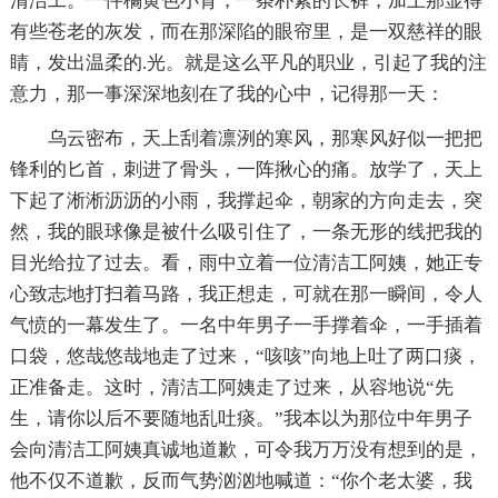
清洁工。一件橘黄色小背，一条朴素的长裤，加上那显得
有些苍老的灰发，而在那深陷的眼帘里，是一双慈祥的眼
睛，发出温柔的.光。就是这么平凡的职业，引起了我的注
意力，那一事深深地刻在了我的心中，记得那一天：
乌云密布，天上刮着凛洌的寒风，那寒风好似一把把
锋利的匕首，刺进了骨头，一阵揪心的痛。放学了，天上
下起了淅淅沥沥的小雨，我撑起伞，朝家的方向走去，突
然，我的眼球像是被什么吸引住了，一条无形的线把我的
目光给拉了过去。看，雨中立着一位清洁工阿姨，她正专
心致志地打扫着马路，我正想走，可就在那一瞬间，令人
气愤的一幕发生了。一名中年男子一手撑着伞，一手插着
口袋，悠哉悠哉地走了过来，“咳咳”向地上吐了两口痰，
正准备走。这时，清洁工阿姨走了过来，从容地说“先
生，请你以后不要随地乱吐痰。”我本以为那位中年男子
会向清洁工阿姨真诚地道歉，可令我万万没有想到的是，
他不仅不道歉，反而气势汹汹地喊道：“你个老太婆，我