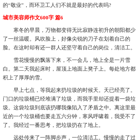
的“敬业”，而环卫工人们不就是最好的代表吗?
城市美容师作文600字 篇6
寒冬的早晨，万物都变得无比寂静连初升的朝阳都少
了一丝温暖。风吹脸上，好像尖锐的刀子在划着自己的
脸。在这时却有还一群人还坚守着自己的岗位，清洁工。
雪花慢慢的飘落下来，不一会儿，地上全是一片雪
白。第二天我起床时，屋顶上地面上凳子上。每处地方都
积上了厚厚的雪。
早上七点，等我起来扔垃圾的时候天。天已经亮了。
门口的垃圾桶已经堆满了垃圾，而我手里却还提着一袋垃
圾。这袋垃圾到底该扔哪我像陷入了矛盾之中。离这里最
近的一个垃圾桶也要走五六分钟，寒风呼啸着，我受不了
了。我经过一番思考，把垃圾扔在了地上。
远处传来了一阵脚步声，一位清洁工。慢慢的走了过