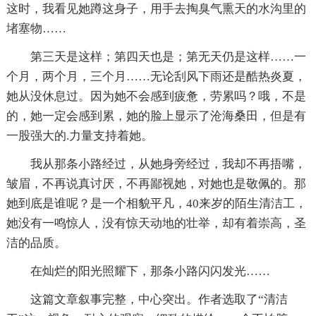
这时，我看见她蹲这身子，用手去掏臭气熏天的水沟里的
堵塞物……
第三天是这样；第四天也是；第无天仍是这样……一
个月，两个月，三个月……无论刮风下雨还是酷热炎夏，
她从没休息过。因为她不会感到疲惫，劳累吗？哦，不是
的，她一定会感到累，她的脸上显示了沧海桑田，但是有
一股强大的.力量支持着她。
我从那条小路经过，从她身旁经过，我却不再捂嘴，
皱眉，不再说真讨厌，不再鄙视她，对她也是敬佩的。那
她到底是谁呢？是一个相貌平凡，40来岁的陌生清洁工，
她没有一鸣惊人，没有惊天动地的壮举，却有着崇高，圣
洁的品质。
在灿烂的阳光照耀下，那条小路闪闪发光……
这篇文章叙事完整，中心突出。作者选取了“清洁