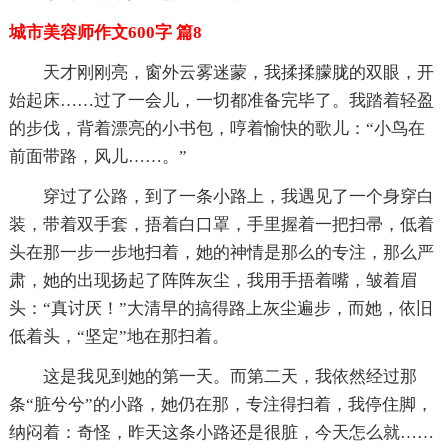
城市美容师作文600字 篇8
天才刚刚亮，窗外云雾迷蒙，我揉揉朦胧的双眼，开
始起床……过了一会儿，一切都准备完毕了。我踏着轻盈
的步伐，背着漂亮的小书包，哼着愉快的歌儿：“小鸟在
前面带路，风儿……。”
穿过了公路，到了一条小路上，我遇见了一个身穿白
装，带着双手套，捂着白口罩，手里握着一把扫帚，低着
头在那一步一步地扫着，她的神情是那么的专注，那么严
肃，她的出现扬起了阵阵灰尘，我用手捂着嘴，皱着眉
头：“真讨厌！”大清早的搞得路上灰尘遍步，而她，依旧
低着头，“坚定”地在那扫着。
这是我见到她的第一天。而第二天，我依然经过那
条“脏兮兮”的小路，她仍在那，专注得扫着，我停住脚，
纳闷着：奇怪，昨天这条小路还是很脏，今天怎么就……