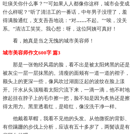
吐痰关你什么事？”“可如果人人都像你这样，城市会变成
什么样呢？”听了清洁工的一番话，中年男子没理了，羞
得满脸通红，支支吾吾地说：“对
……
不起。”“唉，没关
系。”清洁工笑笑。我心想：呀，这位阿姨可真好！
看，她真是当之无愧的城市美容师！
城市美容师作文600字 篇3
那是一张饱经风霜的脸，看不出是被太阳烤黑的还是
被灰尘一层一层抹黑的。清瘦的面颊有一道一道的褶子，
额头上的更深一些，像风吹过湖面泛起的波纹在脸上漾
开。汗水从头顶顺着太阳穴流下来，一滴一滴，他不时地
撩起挂在脖子上的毛巾擦一把，脸不知是因为炙热还是擦
得太用力。黑里透着红，是暗红，像没洗干净一样。
他戴着草帽，我看不见他的头发。从他微驼的背影、
有些蹒跚的步伐上分析，应该有五十多岁了，两鬓该是有