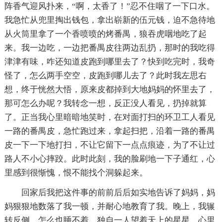
阵香气迎风扑来，“啊，太香了！”忍不住咽了一下口水。
我急忙从兜里掏出钱包，拿出崭新的伍元钱，迫不急待地
从火筒里拿了一个香喷喷的烤番禺，狼吞虎咽地吃了起
来。我一边吃，一边把番禺皮往两边乱扔，那时的我吃得
津津有味，咋还知道皮跑到哪里去了？快到吃完时，我奇
怪了，怎么两手空空，皮跑到哪儿去了？此时我左思右
想，终于恍然大悟，原来皮都掉到大地妈妈的怀里去了，
那可怎么办呢？我转念一想，反正没人看见，扔掉就算
了。正当我心里暗暗地笑时，在对面打扫的环卫工人看见
一路的番禺皮，急忙跑过来，拿起扫把，沿着一路的番禺
皮一下一下地打扫，不让它留下一点点痕迹，为了不让过
路人不小心摔跤。此时此刻，我的脸刷地一下子通红，心
里感到很惭愧，恨不能找个洞躲起来。
回家后我把这件事的前前后后如实地告诉了妈妈，妈
妈狠狠地数落了我一顿，并耐心地教育了我。晚上，我辗
转反侧，怎么也睡不着，独自一人望着天上的星星，心里