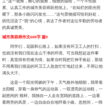
工”这一视角，耐心的观察，细致的描绘，一个不怕脏
累、认真工作的城市美容师跃然纸上。“在灿烂的阳光照
耀下，那条小路闪闪发光……”这句景物描写恰到好处，
烘托渲染了“我”的心情，表达了作者对这位辛勤的劳动者
的真诚赞美。
城市美容师作文600字 篇9
同学们，花园和公路上，如果没有环卫工人的打扫，
也就没有我们现在这么干净的环境。可当我想起这件事
时，真觉得有些难为情。如果当时我把它伸手捡起，那就
不用离我们很远的环卫工人急急忙忙地赶过来，不用让他
满头大汗。
这是一个阳光明媚的下午，天气格外地晴朗，我带着
太阳帽，穿着一身帅气的运动装，一双漂亮的运动鞋，一
副悠闲的`模样。我独自一人走在宽阔的道路上，一边看
看两旁的风景，一边自由自在地哼着小曲。忽然间，一阵