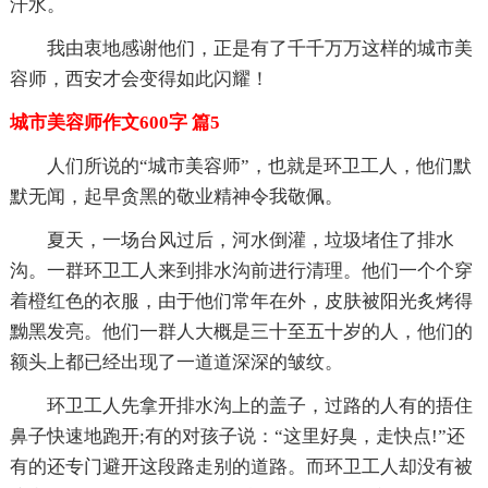
汗水。
我由衷地感谢他们，正是有了千千万万这样的城市美
容师，西安才会变得如此闪耀！
城市美容师作文600字 篇5
人们所说的“城市美容师”，也就是环卫工人，他们默
默无闻，起早贪黑的敬业精神令我敬佩。
夏天，一场台风过后，河水倒灌，垃圾堵住了排水
沟。一群环卫工人来到排水沟前进行清理。他们一个个穿
着橙红色的衣服，由于他们常年在外，皮肤被阳光炙烤得
黝黑发亮。他们一群人大概是三十至五十岁的人，他们的
额头上都已经出现了一道道深深的皱纹。
环卫工人先拿开排水沟上的盖子，过路的人有的捂住
鼻子快速地跑开;有的对孩子说：“这里好臭，走快点!”还
有的还专门避开这段路走别的道路。而环卫工人却没有被