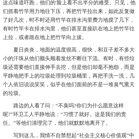
这点味道吓跑，他们的'脸上看不出半分的难受。只见，他
们抓着竹竿用力地往下压，再把竹竿拉出来，如此反复做
了好几次，时不时还用竹竿在排水沟里费力地搅了几下，
有时竹竿卡在排水沟里，他们甚至直接趴在地上把竹竿往
上拉，或者跪在地上把竹竿向上拔。
夏日炎炎，地面的温度很高，很快，和豆子差不多大
小的汗珠从他们额头顺着发丝不断往下流。有时，有些垃
圾还需要他们直接伸手去挖，但是他们却毫不抱怨，而是
平静地把手上的垃圾处理到垃圾桶里，再把手洗一洗，几
个人依旧说说笑笑，似乎在他们面前的不是一堆臭气熏天
的垃圾。
路边的人看了问：“不臭吗?你们为什么愿意这样
呢?”环卫工人平静地说：“习惯了就好。这是我们的责
任。”等他们清理完了，他们就默默地离开了。
写到这儿，我情不自禁想起“社会主义核心价值观”中