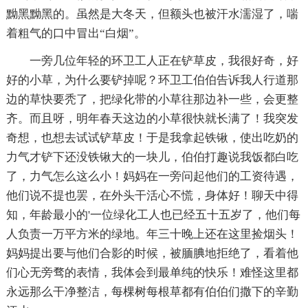
黝黑黝黑的。虽然是大冬天，但额头也被汗水濡湿了，喘
着粗气的口中冒出“白烟”。
一旁几位年轻的环卫工人正在铲草皮，我很好奇，好
好的小草，为什么要铲掉呢？环卫工伯伯告诉我人行道那
边的草快要秃了，把绿化带的小草往那边补一些，会更整
齐。而且呀，明年春天这边的小草很快就长满了！我突发
奇想，也想去试试铲草皮！于是我拿起铁锹，使出吃奶的
力气才铲下还没铁锹大的一块儿，伯伯打趣说我饭都白吃
了，力气怎么这么小！妈妈在一旁问起他们的工资待遇，
他们说不提也罢，在外头干活心不慌，身体好！聊天中得
知，年龄最小的'一位绿化工人也已经五十五岁了，他们每
人负责一万平方米的绿地。年三十晚上还在这里捡烟头！
妈妈提出要与他们合影的时候，被腼腆地拒绝了，看着他
们心无旁骛的表情，我体会到最单纯的快乐！难怪这里都
永远那么干净整洁，每棵树每根草都有伯伯们撒下的辛勤