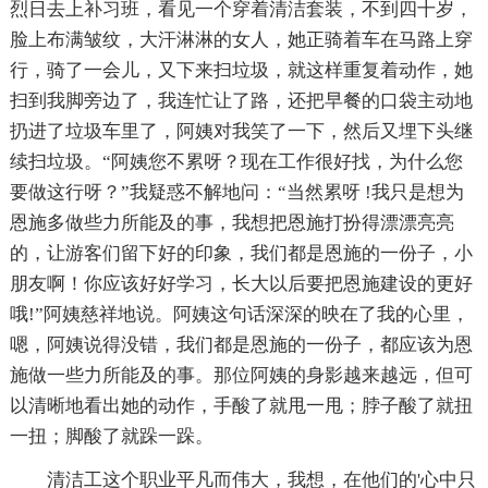
烈日去上补习班，看见一个穿着清洁套装，不到四十岁，
脸上布满皱纹，大汗淋淋的女人，她正骑着车在马路上穿
行，骑了一会儿，又下来扫垃圾，就这样重复着动作，她
扫到我脚旁边了，我连忙让了路，还把早餐的口袋主动地
扔进了垃圾车里了，阿姨对我笑了一下，然后又埋下头继
续扫垃圾。“阿姨您不累呀？现在工作很好找，为什么您
要做这行呀？”我疑惑不解地问：“当然累呀 !我只是想为
恩施多做些力所能及的事，我想把恩施打扮得漂漂亮亮
的，让游客们留下好的印象，我们都是恩施的一份子，小
朋友啊！你应该好好学习，长大以后要把恩施建设的更好
哦!”阿姨慈祥地说。阿姨这句话深深的映在了我的心里，
嗯，阿姨说得没错，我们都是恩施的一份子，都应该为恩
施做一些力所能及的事。那位阿姨的身影越来越远，但可
以清晰地看出她的动作，手酸了就甩一甩；脖子酸了就扭
一扭；脚酸了就跺一跺。
清洁工这个职业平凡而伟大，我想，在他们的'心中只