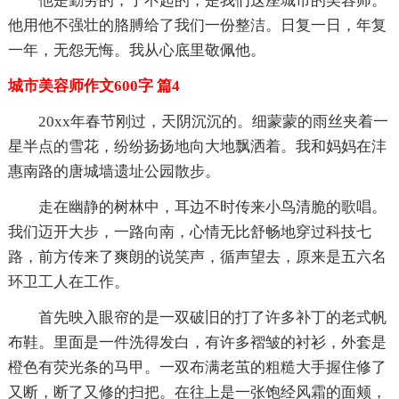
他是勤劳的，了不起的，是我们这座城市的美容师。
他用他不强壮的胳膊给了我们一份整洁。日复一日，年复
一年，无怨无悔。我从心底里敬佩他。
城市美容师作文600字 篇4
20xx年春节刚过，天阴沉沉的。细蒙蒙的雨丝夹着一
星半点的雪花，纷纷扬扬地向大地飘洒着。我和妈妈在沣
惠南路的唐城墙遗址公园散步。
走在幽静的树林中，耳边不时传来小鸟清脆的歌唱。
我们迈开大步，一路向南，心情无比舒畅地穿过科技七
路，前方传来了爽朗的说笑声，循声望去，原来是五六名
环卫工人在工作。
首先映入眼帘的是一双破旧的打了许多补丁的老式帆
布鞋。里面是一件洗得发白，有许多褶皱的衬衫，外套是
橙色有荧光条的马甲。一双布满老茧的粗糙大手握住修了
又断，断了又修的扫把。在往上是一张饱经风霜的面颊，