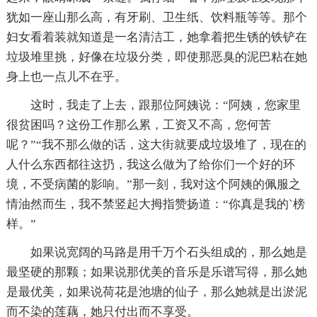
犹如一座山那么高，有牙刷、卫生纸、饮料瓶等等。那个
妇女看着装就知道是一名清洁工，她拿着把生锈的铁铲在
垃圾堆里挑，好像在垃圾分类，即使那恶臭的泥巴粘在她
身上也一点儿不在乎。
这时，我走了上去，跟那位阿姨说：“阿姨，您家里
很贫困吗？这份工作那么累，工资又不高，您何苦
呢？”“我不那么做的话，这大街就要成垃圾堆了，现在的
人什么东西都往这扔，我这么做为了给你们一个好的环
境，不受病菌的影响。”那一刻，我对这个阿姨的佩服之
情油然而生，我不禁竖起大拇指赞扬道：“你真是我的`榜
样。”
如果说宽阔的马路是用千万个石头组成的，那么她是
最坚硬的那颗；如果说那优美的音乐是乐谱写得，那么她
是最优美，如果说荷花是池塘的仙子，那么她就是出淤泥
而不染的莲藕，她只付出而不享受。