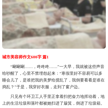
城市美容师作文600字 篇1
“唰唰唰……，咚咚咚……”一大早，我就被这些声音
给吵醒了，心里不禁埋怨起来：“寒假里好不容易可以多
睡会儿了，是谁把我的美梦给搅乱了，我倒要看看是谁在
捣乱？”于是，我穿好衣服，走到了窗户边。
只见有个环卫工人手里正拿着扫把奋力地挥动着，地
上的生活垃圾和落叶都被她扫进了簸箕，倒进了垃圾箱。