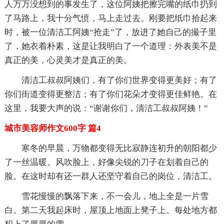
人万万没想到的事发生了，这位阿姨把擦完嘴的纸巾扔到
了马路上，我十分气愤，马上走过去。刚要把纸巾拾起来
时，被一位清洁工阿姨“抢走”了，放进了她自己的撮子里
了，她衣着朴素，这是让我明白了一个道理：外表美不是
真正的美，心灵美才是真正的美。
清洁工叔叔阿姨们，有了你们世界变得更美好；有了
你们街道变得更整洁；有了你们花朵才变得更佳鲜艳。在
这里，我要大声的说：“谢谢你们，清洁工叔叔阿姨！”
城市美容师作文600字 篇4
寒冬的早晨，万物都变得无比寂静连初升的朝阳都少
了一丝温暖。风吹脸上，好像尖锐的刀子在划着自己的
脸。在这时却有还一群人还坚守着自己的岗位，清洁工。
雪花慢慢的飘落下来，不一会儿，地上全是一片雪
白。第二天我起床时，屋顶上地面上凳子上。每处地方都