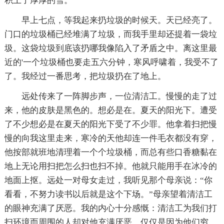
积上了厚厚的雪。
早上七点，等我起来扔垃圾的时候天。天已经亮了。
门口的垃圾桶已经堆满了垃圾，而我手里却还提着一袋垃
圾。这袋垃圾到底该扔哪我像陷入了矛盾之中。离这里最
近的'一个垃圾桶也要走五六分钟，寒风呼啸着，我受不了
了。我经过一番思考，把垃圾扔在了地上。
远处传来了一阵脚步声，一位清洁工。慢慢的走了过
来，他的皮肤是黑色的。想必是在。夏天的阳光下。遭受
了不少想必是在夏天的阳光下受了不少罪。他拿着扫把慢
慢的向我这里走来，寒冷的天他却连一件毛衣都没有穿，
他按部就班地清理着一个个垃圾桶，而总有些口香糖黏在
地上无论用扫把怎么扫也扫不掉。他就只能用手在冰冷的
地面上抠。远处一对母女走过，我听见那个母亲说：“你
看看，不努力读书以后就是这个下场。”母亲望着清洁工
的眼神充满了厌恶。我的内心十分感慨：清洁工为我们打
扫环境而周围的人却对他充满厌恶。仅仅是因为他们穷，