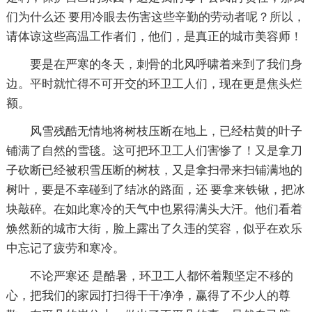
们为什么还 要用冷眼去伤害这些辛勤的劳动者呢？所以，
请体谅这些高温工作者们，他们，是真正的城市美容师！
要是在严寒的冬天，刺骨的北风呼啸着来到了我们身
边。平时就忙得不可开交的环卫工人们，现在更是焦头烂
额。
风雪残酷无情地将树枝压断在地上，已经枯黄的叶子
铺满了自然的雪毯。这可把环卫工人们害惨了！又是拿刀
子砍断已经被积雪压断的树枝，又是拿扫帚来扫铺满地的
树叶，要是不幸碰到了结冰的路面，还 要拿来铁锹，把冰
块敲碎。在如此寒冷的天气中也累得满头大汗。他们看着
焕然新的城市大街，脸上露出了久违的笑容，似乎在欢乐
中忘记了疲劳和寒冷。
不论严寒还 是酷暑，环卫工人都怀着颗坚定不移的
心，把我们的家园打扫得干干净净，赢得了不少人的尊