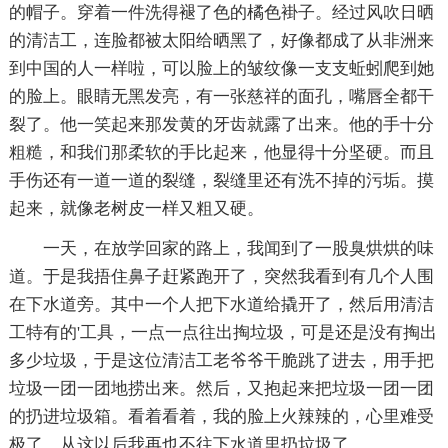
的帽子。穿着一件洗得褪了色的橘色褂子。经过风吹日晒
的清洁工，连脸都被太阳给晒黑了，好像都成了从非洲来
到中国的人一样啦，可以脸上的皱纹像一支支蚯蚓爬到她
的脸上。眼睛无黑发亮，有一张慈祥的面孔，嘴唇全都干
裂了。他一笑起来那发黄的牙齿就露了出来。他的手十分
粗糙，和我们那柔软的手比起来，他显得十分坚硬。而且
手伤还有一道一道的裂缝，裂缝里还有洗不掉的污垢。摸
起来，就像老树皮一样又粗又硬。
一天，在放学回家的路上，我闻到了一股臭烘烘的味
道。于是我捂住鼻子赶紧跑开了，突然我看到有几个人围
在下水道旁。其中一个人把下水道给撬开了，然后用清洁
工特有的'工具，一点一点往出掏垃圾，可是还是没有掏出
多少垃圾，于是这位清洁工老爷爷干脆跳了进去，用手把
垃圾一团一团地捞出来。然后，又抱起来把垃圾一团一团
的扔进垃圾箱。看着看着，我的脸上火辣辣的，心里难受
极了，从这以后我再也不往下水道里扔垃圾了。