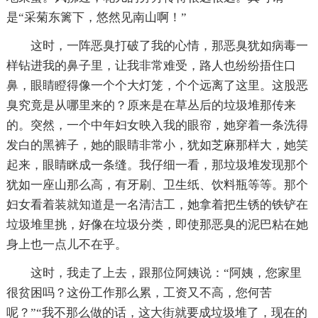
是“采菊东篱下，悠然见南山啊！”
这时，一阵恶臭打破了我的心情，那恶臭犹如病毒一
样钻进我的鼻子里，让我非常难受，路人也纷纷捂住口
鼻，眼睛瞪得像一个个大灯笼，个个远离了这里。这股恶
臭究竟是从哪里来的？原来是在草丛后的垃圾堆那传来
的。突然，一个中年妇女映入我的眼帘，她穿着一条洗得
发白的黑裤子，她的眼睛非常小，犹如芝麻那样大，她笑
起来，眼睛眯成一条缝。我仔细一看，那垃圾堆发现那个
犹如一座山那么高，有牙刷、卫生纸、饮料瓶等等。那个
妇女看着装就知道是一名清洁工，她拿着把生锈的铁铲在
垃圾堆里挑，好像在垃圾分类，即使那恶臭的泥巴粘在她
身上也一点儿不在乎。
这时，我走了上去，跟那位阿姨说：“阿姨，您家里
很贫困吗？这份工作那么累，工资又不高，您何苦
呢？”“我不那么做的话，这大街就要成垃圾堆了，现在的