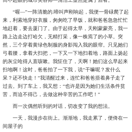
而不起眼的城市美容师—清洁工显然是属于后者。
“喔—”一阵清脆的.啼叫声刚响起，我便一骨碌爬了起
来，利索地穿好衣服，匆匆吃了早饭，就和爸爸急急忙忙
地赶着，要去厦门了。由于起得太早，天刚蒙蒙亮，我一
路上边走边打哈欠，无精打采，像一株焉了的小草。突
然，三个穿着黄绿色制服的身影闯入我的眼帘。只见她们
弓着腰，拿着大扫把，一下又一下地扫着地，路面上扬起
的灰尘呛得人直咳嗽。我怔住了，天啊！她们这么早起来
扫地啊！这时，爸爸拍了一下我，说“干嘛呢？发什么
呆？还不快走！”我清醒过来，连忙和爸爸捂着鼻子走了
过去。到了车上，我又想：“也许是因为她们生活条件贫
苦，而迫不得己，去做这种辛苦的工作吧！”
而一次偶然听到的对话，切改变了我的想法。
一天，我漫步在街上。渐渐地，我走累了，便倚在一
间屋子的