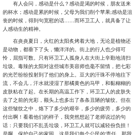
有人会问，感动是什么？感动是渴的时候，朋友送来
的杯水；感动是累的时候，父母为我们削个苹果;感动是沮
丧的时候，得到句宽慰的话……而环卫工人，就具备了让
人感动生的精神。
在炎炎夏日，火红的太阳炙烤着大地，无论是植物还
是动物，都垂下了头，懒洋洋的。街上的行人也少得可
怜，屈指可数。只有环卫工人孤身人在大街上辛勤地清扫
垃圾。毒辣的太阳对这些城市美容师也毫不留情，把七彩
的光芒纷纷投射到了他们的身上。豆大的汗珠不停地往下
流，不会儿，汗水就浸湿了那橘黄色的马甲，和黏糊糊的
皮肤粘在了起。在长期的高温工作下，环卫工人的皮肤失
去了之前的光彩，额头上也多出了条条丑陋的皱纹。但在
这些皱纹之中，烙下了多少的艰辛，多少的疲劳，多少的
付出啊！看着他们的样子，我突然想起了老师说过的句
话：只要我们不乱丢垃圾，环卫工人就可以减轻份负担！
是啊，保护自己的家园，这是我们每个公民的'责任，那我