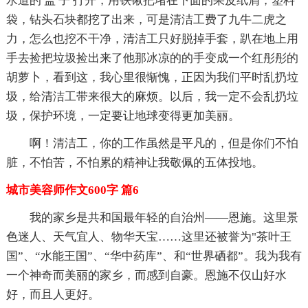
水道的 盖 子 打开，用铁锹把堵在下面的果皮纸屑，塑料
袋，钻头石块都挖了出来，可是清洁工费了九牛二虎之
力，怎么也挖不干净，清洁工只好脱掉手套，趴在地上用
手去捡把垃圾捡出来了他那冰凉的的手变成一个红彤彤的
胡萝卜，看到这，我心里很惭愧，正因为我们平时乱扔垃
圾，给清洁工带来很大的麻烦。以后，我一定不会乱扔垃
圾，保护环境，一定要让地球变得更加美丽。
啊！清洁工，你的工作虽然是平凡的，但是你们不怕
脏，不怕苦，不怕累的精神让我敬佩的五体投地。
城市美容师作文600字 篇6
我的家乡是共和国最年轻的自治州——恩施。这里景
色迷人、天气宜人、物华天宝……这里还被誉为"茶叶王
国”、“水能王国”、“华中药库”、和“世界硒都”。我为我有
一个神奇而美丽的家乡，而感到自豪。恩施不仅山好水
好，而且人更好。