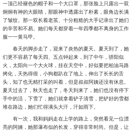
一顶己经褪色的帽子和一个大口罩，那张脸上只露出一双
炯炯有神的大眼睛，那眼神中透露出了朴素，眼角边长满
了皱纹。那一双长着老茧、十分粗糙的大手记录出了她们
的辛苦和不易。她们每天都穿着一年四季都不离身的工作
服一一黄马甲。
春天的脚步走了，迎来了炎热的夏天。夏天到了，她
们更不容易了每天四、五点钟起来，到了中午，骄阳似
火，太阳向一个大火球，挂在天空中，好似要把柏油马路
烤化，天热得很，小狗都趴在了地上，伸出了长长的舌
头，知了也无精打采的叫着，但是叔叔阿姨还没有休息。
夏天过去了，秋天也走了，冬天到来了，她们也没有停下
手中的活，下雪了，她们就拿着铲子清雪，把铲好的雪都
堆在路边，她们忙得满头大汗，汗如雨下。
有一次，我和妈妈走在上学的路上，突然看见一位漂
亮的阿姨，她那瀑布似的长发，穿得非常时尚。但是，让