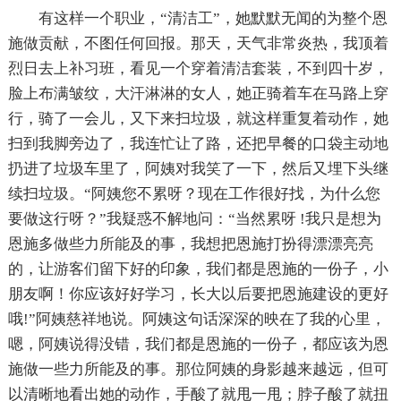
有这样一个职业，“清洁工”，她默默无闻的为整个恩
施做贡献，不图任何回报。那天，天气非常炎热，我顶着
烈日去上补习班，看见一个穿着清洁套装，不到四十岁，
脸上布满皱纹，大汗淋淋的女人，她正骑着车在马路上穿
行，骑了一会儿，又下来扫垃圾，就这样重复着动作，她
扫到我脚旁边了，我连忙让了路，还把早餐的口袋主动地
扔进了垃圾车里了，阿姨对我笑了一下，然后又埋下头继
续扫垃圾。“阿姨您不累呀？现在工作很好找，为什么您
要做这行呀？”我疑惑不解地问：“当然累呀 !我只是想为
恩施多做些力所能及的事，我想把恩施打扮得漂漂亮亮
的，让游客们留下好的印象，我们都是恩施的一份子，小
朋友啊！你应该好好学习，长大以后要把恩施建设的更好
哦!”阿姨慈祥地说。阿姨这句话深深的映在了我的心里，
嗯，阿姨说得没错，我们都是恩施的一份子，都应该为恩
施做一些力所能及的事。那位阿姨的身影越来越远，但可
以清晰地看出她的动作，手酸了就甩一甩；脖子酸了就扭