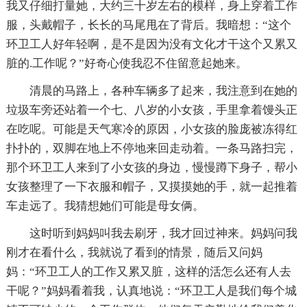
我又仔细打量她，大约三十岁左右的模样，身上穿着工作
服，头戴帽子，长长的马尾甩在了背后。我暗想：“这个
环卫工人好年轻啊，是不是因为没有文化才干这个又累又
脏的.工作呢？”好奇心使我忍不住留意起她来。
清晨的马路上，各种车辆多了起来，我注意到在她的
垃圾车旁还站着一个七、八岁的小女孩，手里拿着馒头正
在吃呢。可能是天气寒冷的原因，小女孩的脸庞被冻得红
扑扑的，双脚在地上不停地来回走动着。一条马路扫完，
那个环卫工人来到了小女孩的身边，慢慢蹲下身子，帮小
女孩整理了一下衣服和帽子，又摸摸她的手，就一起推着
车走远了。我猜想她们可能是母女俩。
这时听到妈妈叫我去刷牙，我才回过神来。妈妈问我
刚才在看什么，我就说了看到的情景，随后又问妈
妈：“环卫工人的工作又累又脏，这样的活怎么还有人去
干呢？”妈妈看着我，认真地说：“环卫工人是我们每个城