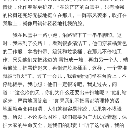
情物，化作春泥更护花。”在这茫茫的白雪中，只有顽强
的松树还完好无损地挺立在那儿。一阵寒风袭来，吹打在
我脸上，就像用钢针轻轻地扎我的脸。
我在风雪中一路小跑，沿路留下了一串串脚印。这
时，我来到了公路上，看到很多清洁工，他们穿着橘黄色
的工作服，拿着扫帚、簸箕和垃圾桶，在那儿不停地工
作。只见他们先把路边的.雪扫成一堆，再由另一个人，端
着簸箕，把雪铲起来，再倒进垃圾桶里，这样，一个雪堆
就被“消灭”了。过了一会儿，我看到他们坐在台阶上，不
停地搓手。我心想：他们一定很冷吧。我走过去，问
道：“这么冷的天，你们为什么还要出来扫地呢？”他们站
起来，严肃地回答道：“如果我们不把雪都清理掉的话，
地面就会变得很滑，人们就很容易摔跤，后果将不堪设
想。所以，不论多么困难，我们都要为广大民众着想，保
护大家的生命安全，是我们的职责！”听了这句话，我的