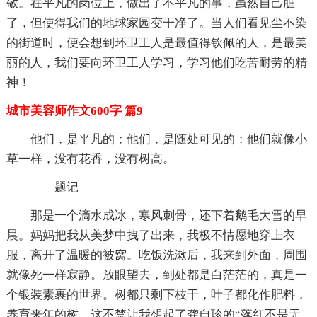
敬。在平凡的岗位上，做出了不平凡的事，虽然自己脏
了，但使得我们的地球家园变干净了。当人们看见尘不染
的街道时，便会想到环卫工人是最值得钦佩的人，是最美
丽的人，我们要向环卫工人学习，学习他们吃苦耐劳的精
神！
城市美容师作文600字 篇9
他们，是平凡的；他们，是随处可见的；他们就像小
草一样，没有花香，没有树高。
——题记
那是一个滴水成冰，寒风刺骨，还下着鹅毛大雪的早
晨。妈妈把我从美梦中拽了出来，我极不情愿地穿上衣
服，离开了温暖的被窝。吃饭洗漱后，我来到外面，周围
就像死一样寂静。放眼望去，到处都是白茫茫的，真是一
个银装素裹的世界。树都只剩下枝干，叶子都化作肥料，
养育来年的树，这不禁让我想起了龚自珍的“落红不是无