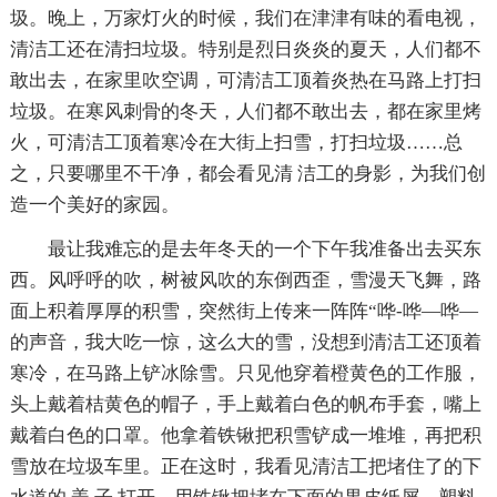
圾。晚上，万家灯火的时候，我们在津津有味的看电视，
清洁工还在清扫垃圾。特别是烈日炎炎的夏天，人们都不
敢出去，在家里吹空调，可清洁工顶着炎热在马路上打扫
垃圾。在寒风刺骨的冬天，人们都不敢出去，都在家里烤
火，可清洁工顶着寒冷在大街上扫雪，打扫垃圾……总
之，只要哪里不干净，都会看见清 洁工的身影，为我们创
造一个美好的家园。
最让我难忘的是去年冬天的一个下午我准备出去买东
西。风呼呼的吹，树被风吹的东倒西歪，雪漫天飞舞，路
面上积着厚厚的积雪，突然街上传来一阵阵“哗-哗—哗—
的声音，我大吃一惊，这么大的雪，没想到清洁工还顶着
寒冷，在马路上铲冰除雪。只见他穿着橙黄色的工作服，
头上戴着桔黄色的帽子，手上戴着白色的帆布手套，嘴上
戴着白色的口罩。他拿着铁锹把积雪铲成一堆堆，再把积
雪放在垃圾车里。正在这时，我看见清洁工把堵住了的下