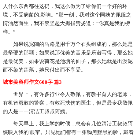
人什么东西都往这扔，我这么做为了给你们一个好的环
境，不受病菌的.影响。”那一刻，我对这个阿姨的佩服之
情油然而生，我不禁竖起大拇指赞扬道：“你真是我的榜
样。”
如果说宽阔的马路是用千万个石头组成的，那么她是
最坚硬的那颗；如果说那优美的音乐是乐谱写得，那么她
是最优美，如果说荷花是池塘的仙子，那么她就是出淤泥
而不染的莲藕，她只付出而不享受。
城市美容师作文600字 篇3
世界上，有许多行业令人敬佩，有教书育人的老师，
有机智勇敢的警察，有救死扶伤的医生，但是最令我敬佩
的人是一一清洁工叔叔阿姨。
每天早上，我上学的时候，总会有几位清洁工叔叔阿
姨映入我的'眼帘。只见她们都有一张黝黑黝黑的脸，戴着