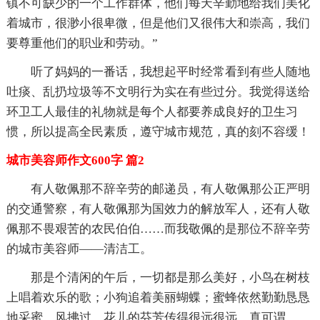
镇不可缺少的一个工作群体，他们每天辛勤地给我们美化
着城市，很渺小很卑微，但是他们又很伟大和崇高，我们
要尊重他们的职业和劳动。”
听了妈妈的一番话，我想起平时经常看到有些人随地
吐痰、乱扔垃圾等不文明行为实在有些过分。我觉得送给
环卫工人最佳的礼物就是每个人都要养成良好的卫生习
惯，所以提高全民素质，遵守城市规范，真的刻不容缓！
城市美容师作文600字 篇2
有人敬佩那不辞辛劳的邮递员，有人敬佩那公正严明
的交通警察，有人敬佩那为国效力的解放军人，还有人敬
佩那不畏艰苦的农民伯伯……而我敬佩的是那位不辞辛劳
的城市美容师——清洁工。
那是个清闲的午后，一切都是那么美好，小鸟在树枝
上唱着欢乐的歌；小狗追着美丽蝴蝶；蜜蜂依然勤勤恳恳
地采蜜。风拂过，花儿的芬芳传得很远很远。真可谓