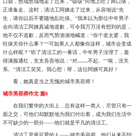
口袋，悠哉悠哉地走了过来，“咳咳”向地上吐了两口痰，
正准备走。这时，清洁工阿姨走了过来，从容地说“先
生，请你以后不要随地乱吐痰。”我本以为那位中年男子
会向清洁工阿姨真诚地道歉，可令我万万没有想到的是，
他不仅不道歉，反而气势汹汹地喊道：“你个老太婆，我
吐痰关你什么事？”“可如果人人都像你这样，城市会变成
什么样呢？”听了清洁工的一番话，中年男子没理了，羞
得满脸通红，支支吾吾地说：“对
……
不起。”“唉，没关
系。”清洁工笑笑。我心想：呀，这位阿姨可真好！
看，她真是当之无愧的城市美容师！
城市美容师作文 篇8
在我们繁华的大街上，总有这样一类人，尽管只有一
面之交，可他们却默默地为我们付出着，成为我们生活中
不可缺少的一部分——他们就是平凡的清洁工。
清洁工是最可爱的人——城市美容师，他们从来不怕