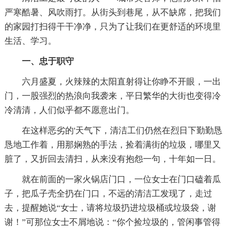
严寒酷暑、风吹雨打。从街头到巷尾，从不缺席，把我们
的家园打扫得干干净净，只为了让我们在更舒适的环境里
生活、学习。
一、忠于职守
六月盛夏，火辣辣的太阳直射得让你睁不开眼，一出
门，一股强烈的热浪向我袭来，平日繁华的大街也变得冷
冷清清，人们似乎都不愿意出门。
在这样恶劣的'天气下，清洁工们仍然在烈日下勤勤恳
恳地工作着，用那娴熟的手法，捡着满街的垃圾，哪里又
脏了，又折回去清扫，从来没有抱怨一句，十年如一日。
就在前面的一家火锅店门口，一位女士在门口磕着瓜
子，把瓜子壳全扔在门口，不远的清洁工发现了，走过
去，提醒她说“女士，请将垃圾扔进垃圾桶或垃圾袋，谢
谢！”可那位女士不屑地说：“你个捡垃圾的，管闲事管得