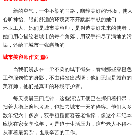
新的空气，一尘不染的马路，幽静美好的'环境，使人
心旷神怡。眼前舒适的环境离不开默默奉献的她们---------
环卫工人。她们是城市美容师，是创造美好未来的使者，
她们用心描绘着城市的每个角落，用双手扫尽了满地的污
垢，还给了城市一张崭新的
城市美容师作文 篇6
当我们漫步在一尘不染的城市街头，看到那些穿橙色
工作服匆忙的身影，不由得发出感慨：他们无愧是城市的
美容师，他们是真正的环境守护者。
每天凌晨三四点钟，这些清洁工便已在挥扫着扫帚，
扫着大街上遍地垃圾，也扫去城市一天的倦容。他们大多
数年纪六十多岁，双手粗糙面容苍老憔悴，像这个年纪本
应该在家安享晚年，可是迫于生活压力，这些老人不得不
从事着最繁杂，也最辛苦的工作。