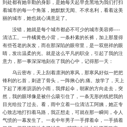
到处都有她辛勤的身影，是她每天起早贪黑地为我们打扫
着城市的每一个角落，她默默无闻、不求名利，看着这美
丽的城市，她也就心满意足了。
没错，她就是每个城市都必不可少的城市美容师----
清洁工。一件橘黄色小背，一条朴素的长裤，加上那显得
有些苍老的灰发，而在那深陷的眼帘里，是一双慈祥的眼
睛，发出温柔的光。就是这么平凡的职业，引起了我的注
意力，那一事深深地刻在了我的心中，记得那一天：
乌云密布，天上刮着凛洌的寒风，那寒风好似一把把
锋利的匕首，刺进了骨头，一阵揪心的.痛。放学了，天上
下起了淅淅沥沥的小雨，我撑起伞，朝家的方向走去，突
然，我的眼球像是被什么吸引住了，一条无形的线把我的
目光给拉了过去。看，雨中立着一位清洁工阿姨，她正专
心致志地打扫着马路，我正想走，可就在那一瞬间，令人
气愤的一幕发生了。一名中年男子一手撑着伞，一手插着