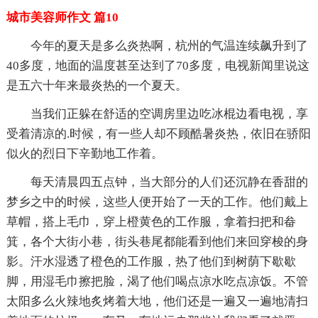
城市美容师作文 篇10
今年的夏天是多么炎热啊，杭州的气温连续飙升到了
40多度，地面的温度甚至达到了70多度，电视新闻里说这
是五六十年来最炎热的一个夏天。
当我们正躲在舒适的空调房里边吃冰棍边看电视，享
受着清凉的.时候，有一些人却不顾酷暑炎热，依旧在骄阳
似火的烈日下辛勤地工作着。
每天清晨四五点钟，当大部分的人们还沉静在香甜的
梦乡之中的时候，这些人便开始了一天的工作。他们戴上
草帽，搭上毛巾，穿上橙黄色的工作服，拿着扫把和畚
箕，各个大街小巷，街头巷尾都能看到他们来回穿梭的身
影。汗水湿透了橙色的工作服，热了他们到树荫下歇歇
脚，用湿毛巾擦把脸，渴了他们喝点凉水吃点凉饭。不管
太阳多么火辣地炙烤着大地，他们还是一遍又一遍地清扫