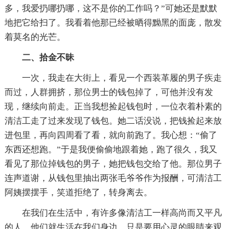
多，我爱扔哪扔哪，这不是你的工作吗？”可她还是默默
地把它给扫了。我看着他那已经被晒得黝黑的面庞，散发
着莫名的光芒。
二、拾金不昧
一次，我走在大街上，看见一个西装革履的男子疾走
而过，人群拥挤，那位男士的钱包掉了，可他并没有发
现，继续向前走。正当我想捡起钱包时，一位衣着朴素的
清洁工走了过来发现了钱包。她二话没说，把钱捡起来放
进包里，再向四周看了看，就向前跑了。我心想：“偷了
东西还想跑。”于是我便偷偷地跟着她，跑了很久，我又
看见了那位掉钱包的男子，她把钱包交给了他。那位男子
连声道谢，从钱包里抽出两张毛爷爷作为报酬，可清洁工
阿姨摆摆手，笑道拒绝了，转身离去。
在我们在生活中，有许多像清洁工一样高尚而又平凡
的人，他们就生活在我们身边，只是要用心灵的眼睛来观