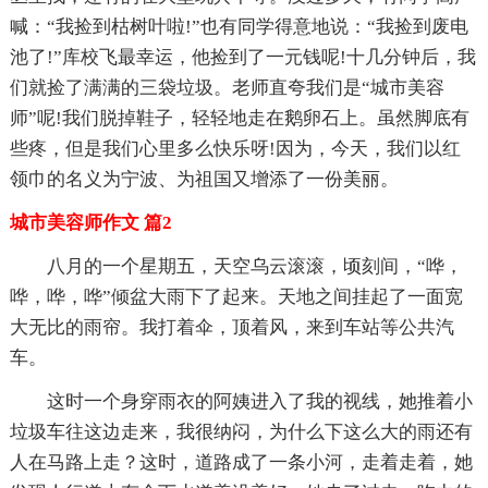
喊：“我捡到枯树叶啦!”也有同学得意地说：“我捡到废电
池了!”库校飞最幸运，他捡到了一元钱呢!十几分钟后，我
们就捡了满满的三袋垃圾。老师直夸我们是“城市美容
师”呢!我们脱掉鞋子，轻轻地走在鹅卵石上。虽然脚底有
些疼，但是我们心里多么快乐呀!因为，今天，我们以红
领巾的名义为宁波、为祖国又增添了一份美丽。
城市美容师作文 篇2
八月的一个星期五，天空乌云滚滚，顷刻间，“哗，
哗，哗，哗”倾盆大雨下了起来。天地之间挂起了一面宽
大无比的雨帘。我打着伞，顶着风，来到车站等公共汽
车。
这时一个身穿雨衣的阿姨进入了我的视线，她推着小
垃圾车往这边走来，我很纳闷，为什么下这么大的雨还有
人在马路上走？这时，道路成了一条小河，走着走着，她