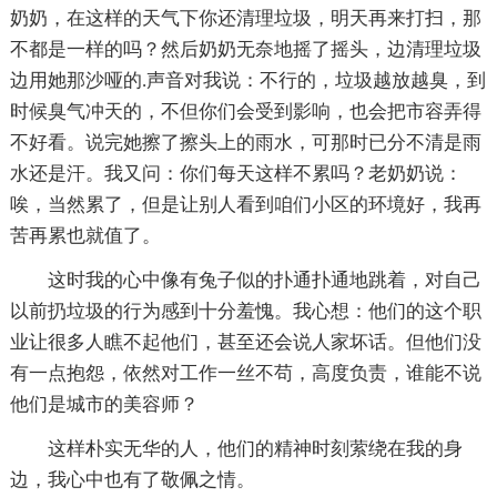
奶奶，在这样的天气下你还清理垃圾，明天再来打扫，那
不都是一样的吗？然后奶奶无奈地摇了摇头，边清理垃圾
边用她那沙哑的.声音对我说：不行的，垃圾越放越臭，到
时候臭气冲天的，不但你们会受到影响，也会把市容弄得
不好看。说完她擦了擦头上的雨水，可那时已分不清是雨
水还是汗。我又问：你们每天这样不累吗？老奶奶说：
唉，当然累了，但是让别人看到咱们小区的环境好，我再
苦再累也就值了。
这时我的心中像有兔子似的扑通扑通地跳着，对自己
以前扔垃圾的行为感到十分羞愧。我心想：他们的这个职
业让很多人瞧不起他们，甚至还会说人家坏话。但他们没
有一点抱怨，依然对工作一丝不苟，高度负责，谁能不说
他们是城市的美容师？
这样朴实无华的人，他们的精神时刻萦绕在我的身
边，我心中也有了敬佩之情。