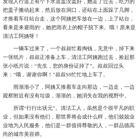
发现人行道上有个下水道盖没盖好，她走了过去，吃力的
把盖子搬动起来，然后放在洞口，还站在上面跺了几脚，
才推着车往站台走，这个阿姨把车放在一边，上了站台，
看来是来避雨的'，她把雨衣上的帽子脱下来。哦！原来是
清洁工阿姨呀！
一辆车过来了，一个叔叔忙着掏钱，无意中，掉下来
一张纸片，叔叔正准备上车，清洁工阿姨跑过去，捡起那
张小纸片说：“先生，您的身份证掉了”。叔叔回过头
来：“哦，谢谢你啊！”叔叔SS忙忙地上车了。
雨渐渐小了，阿姨又推着车走向那边，一边走，一边
观察附近有没有垃圾，渐渐的，她消失在我的视野中。
所谓“行行出状元”。清洁工人，虽然是个很平凡的职
业，但如果没有他们，那世界将会成什么样，他们兢兢业
业地为人民服务，他们是一群值得尊敬的人，一群品德高
尚的城市美容师。