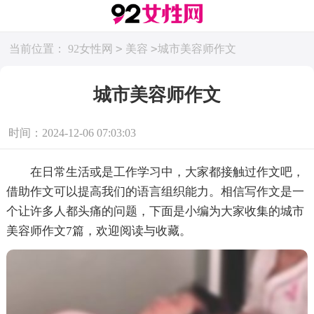
>
>
当前位置：
92女性网
美容
城市美容师作文
城市美容师作文
时间：2024-12-06 07:03:03
在日常生活或是工作学习中，大家都接触过作文吧，
借助作文可以提高我们的语言组织能力。相信写作文是一
个让许多人都头痛的问题，下面是小编为大家收集的城市
美容师作文7篇，欢迎阅读与收藏。