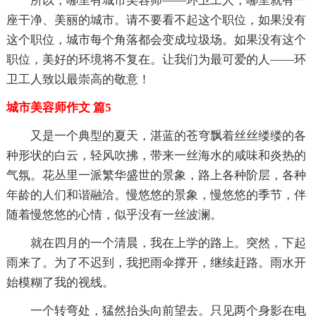
所以，哪里有城市美容师——环卫工人，哪里就有一
座干净、美丽的城市。请不要看不起这个职位，如果没有
这个职位，城市每个角落都会变成垃圾场。如果没有这个
职位，美好的环境将不复在。让我们为最可爱的人——环
卫工人致以最崇高的敬意！
城市美容师作文 篇5
又是一个典型的夏天，湛蓝的苍穹飘着丝丝缕缕的各
种形状的白云，轻风吹拂，带来一丝海水的咸味和炎热的
气氛。花丛里一派繁华盛世的景象，路上各种阶层，各种
年龄的人们和谐融洽。慢悠悠的景象，慢悠悠的季节，伴
随着慢悠悠的心情，似乎没有一丝波澜。
就在四月的一个清晨，我在上学的路上。突然，下起
雨来了。为了不迟到，我把雨伞撑开，继续赶路。雨水开
始模糊了我的视线。
一个转弯处，猛然抬头向前望去。只见两个身影在电