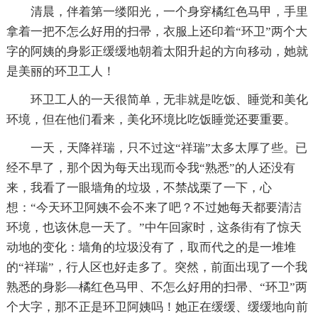
清晨，伴着第一缕阳光，一个身穿橘红色马甲，手里
拿着一把不怎么好用的扫帚，衣服上还印着“环卫”两个大
字的阿姨的身影正缓缓地朝着太阳升起的方向移动，她就
是美丽的环卫工人！
环卫工人的一天很简单，无非就是吃饭、睡觉和美化
环境，但在他们看来，美化环境比吃饭睡觉还要重要。
一天，天降祥瑞，只不过这“祥瑞”太多太厚了些。已
经不早了，那个因为每天出现而令我“熟悉”的人还没有
来，我看了一眼墙角的垃圾，不禁战栗了一下，心
想：“今天环卫阿姨不会不来了吧？不过她每天都要清洁
环境，也该休息一天了。”中午回家时，这条街有了惊天
动地的变化：墙角的垃圾没有了，取而代之的是一堆堆
的“祥瑞”，行人区也好走多了。突然，前面出现了一个我
熟悉的身影—橘红色马甲、不怎么好用的扫帚、“环卫”两
个大字，那不正是环卫阿姨吗！她正在缓缓、缓缓地向前