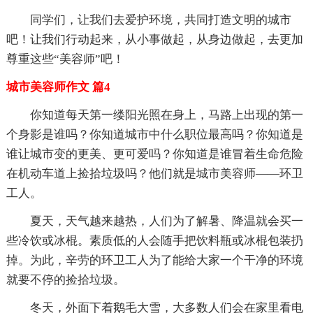
同学们，让我们去爱护环境，共同打造文明的城市
吧！让我们行动起来，从小事做起，从身边做起，去更加
尊重这些“美容师”吧！
城市美容师作文 篇4
你知道每天第一缕阳光照在身上，马路上出现的第一
个身影是谁吗？你知道城市中什么职位最高吗？你知道是
谁让城市变的更美、更可爱吗？你知道是谁冒着生命危险
在机动车道上捡拾垃圾吗？他们就是城市美容师——环卫
工人。
夏天，天气越来越热，人们为了解暑、降温就会买一
些冷饮或冰棍。素质低的人会随手把饮料瓶或冰棍包装扔
掉。为此，辛劳的环卫工人为了能给大家一个干净的环境
就要不停的捡拾垃圾。
冬天，外面下着鹅毛大雪，大多数人们会在家里看电