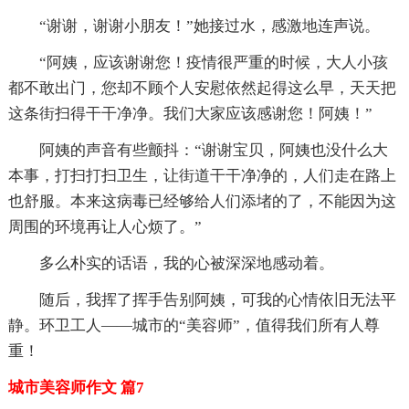
“谢谢，谢谢小朋友！”她接过水，感激地连声说。
“阿姨，应该谢谢您！疫情很严重的时候，大人小孩
都不敢出门，您却不顾个人安慰依然起得这么早，天天把
这条街扫得干干净净。我们大家应该感谢您！阿姨！”
阿姨的声音有些颤抖：“谢谢宝贝，阿姨也没什么大
本事，打扫打扫卫生，让街道干干净净的，人们走在路上
也舒服。本来这病毒已经够给人们添堵的了，不能因为这
周围的环境再让人心烦了。”
多么朴实的话语，我的心被深深地感动着。
随后，我挥了挥手告别阿姨，可我的心情依旧无法平
静。环卫工人——城市的“美容师”，值得我们所有人尊
重！
城市美容师作文 篇7