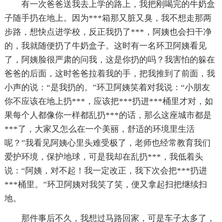
有一次爸爸送我去上学的路上，我把刚喝完的牛奶盒
子随手扔在地上。因为***箱那又脏又臭，我不想走那两
步路，想快点进学校，反正我扔了***，阿姨也会扫干净
的，我就随便扔了牛奶盒子。这时有一名环卫阿姨看见
了，阿姨脸很严肃的问我，这是你扔的吗？我害怕的躲在
爸爸的后面，这时爸爸拉着我的手，把我推到了前面，我
小声的说：“是我扔的。”环卫阿姨笑着对我说：“小朋友
你不应该在地上扔***，应该把***扔进***桶里才对，如
果每个人都像你一样都乱扔***的话，那么这座城市都是
***了，大家又怎么在一个美丽，舒适的环境里生活
呢？”我看见阿姨心里头难受极了，老师也经常教育我们
爱护环境，保护地球，可是我却在乱扔***，我低着头
说：“阿姨，对不起！我一定改正，我下次会把***扔进
***桶里。”环卫阿姨对我笑了笑，便又拿起扫把继续扫
地。
那件事后不久，我想过马路回家，可是车子太多了，