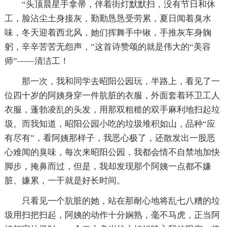
“头顶晨星手拿帚，伴着街灯默默扫，没有节日和休
工，脸沾尘土身接灰，勤勤恳恳受劳累，夏日闻着臭水
味，冬天迎着西北风，她们挥舞手中锹，手推灰车身躹
躬，辛辛苦苦无怨声，”这首诗赞颂的就是伟大的“美容
师”——清洁工！
那一次，我和同学去昭阳公园玩，半路上，看见了一
位四十岁的阿姨身穿一件肮脏的衣服，外面套着环卫工人
衣服，蓬勃凌乱的头发，用那双粗糙的双手麻利地扫起垃
圾。而我知道，昭阳公园小吃的垃圾堆积如山，品种“应
有尽有”，看阿姨那样子，我恶心极了，还散发出一股恶
心难闻的臭味，每次来昭阳公园，我都会情不自禁地加快
脚步，掩鼻而过，但是，我却发现那个阿姨一点都不嫌
脏、嫌累，一干就是好长时间。
只看见一个肮脏的她，站在那耐心地将乱七八糟的垃
圾用扫把扫起，阿姨的动作十分娴熟，毫不马虎，正当阿