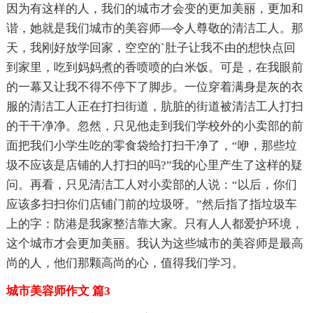
因为有这样的人，我们的城市才会变的更加美丽，更加和
谐，她就是我们城市的美容师—令人尊敬的清洁工人。那
天，我刚好放学回家，空空的`肚子让我不由的想快点回
到家里，吃到妈妈煮的香喷喷的白米饭。可是，在我眼前
的一幕又让我不得不停下了脚步。一位穿着满身是灰的衣
服的清洁工人正在打扫街道，肮脏的街道被清洁工人打扫
的干干净净。忽然，只见他走到我们学校外的小卖部的前
面把我们小学生吃的零食袋给打扫干净了，“咿，那些垃
圾不应该是店铺的人打扫的吗?”我的心里产生了这样的疑
问。再看，只见清洁工人对小卖部的人说：“以后，你们
应该多扫扫你们店铺门前的垃圾呀。”然后指了指垃圾车
上的字：防港是我家整洁靠大家。只有人人都爱护环境，
这个城市才会更加美丽。我认为这些城市的美容师是最高
尚的人，他们那颗高尚的心，值得我们学习。
城市美容师作文 篇3