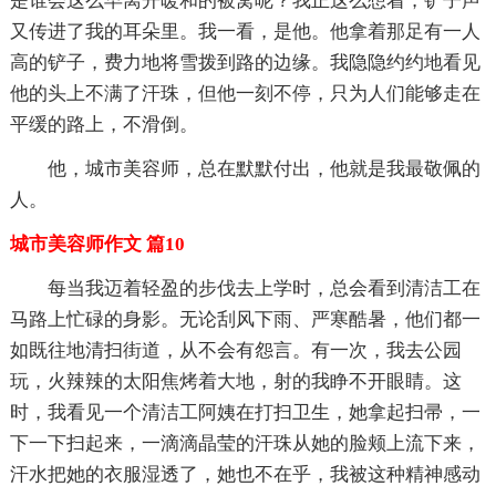
是谁会这么早离开暖和的被窝呢？我正这么想着，铲子声
又传进了我的耳朵里。我一看，是他。他拿着那足有一人
高的铲子，费力地将雪拨到路的边缘。我隐隐约约地看见
他的头上不满了汗珠，但他一刻不停，只为人们能够走在
平缓的路上，不滑倒。
他，城市美容师，总在默默付出，他就是我最敬佩的
人。
城市美容师作文 篇10
每当我迈着轻盈的步伐去上学时，总会看到清洁工在
马路上忙碌的身影。无论刮风下雨、严寒酷暑，他们都一
如既往地清扫街道，从不会有怨言。有一次，我去公园
玩，火辣辣的太阳焦烤着大地，射的我睁不开眼睛。这
时，我看见一个清洁工阿姨在打扫卫生，她拿起扫帚，一
下一下扫起来，一滴滴晶莹的汗珠从她的脸颊上流下来，
汗水把她的衣服湿透了，她也不在乎，我被这种精神感动