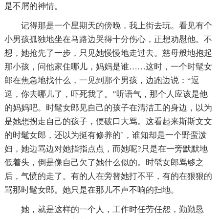
是不屑的神情。
记得那是一个星期天的傍晚，我上街去玩。看见有个
小男孩孤独地坐在马路边哭得十分伤心，正想劝慰他。不
想，她抢先了一步，只见她慢慢地走过去。慈母般地抱起
那小孩，问他家住哪儿，妈妈是谁……这时，一个时髦女
郎在焦急地找什么，一见到那个男孩，边跑边说：“逗
逗，你去哪儿了，吓死我了。”听语气，那个人应该是他
的妈妈吧。时髦女郎见自己的孩子在清洁工的身边，以为
是她想拐走自己的孩子，便破口大骂。这看起来斯斯文文
的时髦女郎，还以为挺有修养的`，谁知却是一个野蛮泼
妇，她边骂边对她指指点点，而她呢?只是在一旁默默地
低着头，倒是像自己欠了她什么似的。时髦女郎骂够之
后，气愤的走了。有的人在旁替她打不平，有的在狠狠的
骂那时髦女郎。她只是在那儿不声不响的扫地。
她，就是这样的一个人，工作时任劳任怨，勤勤恳