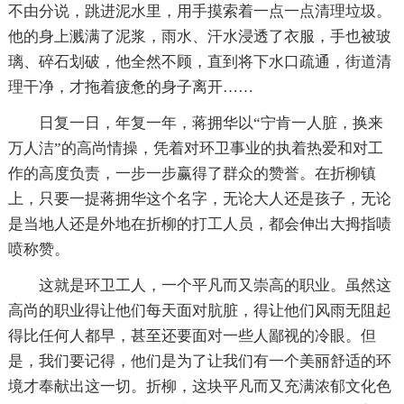
不由分说，跳进泥水里，用手摸索着一点一点清理垃圾。
他的身上溅满了泥浆，雨水、汗水浸透了衣服，手也被玻
璃、碎石划破，他全然不顾，直到将下水口疏通，街道清
理干净，才拖着疲惫的身子离开……
日复一日，年复一年，蒋拥华以“宁肯一人脏，换来
万人洁”的高尚情操，凭着对环卫事业的执着热爱和对工
作的高度负责，一步一步赢得了群众的赞誉。在折柳镇
上，只要一提蒋拥华这个名字，无论大人还是孩子，无论
是当地人还是外地在折柳的打工人员，都会伸出大拇指啧
喷称赞。
这就是环卫工人，一个平凡而又崇高的职业。虽然这
高尚的职业得让他们每天面对肮脏，得让他们风雨无阻起
得比任何人都早，甚至还要面对一些人鄙视的冷眼。但
是，我们要记得，他们是为了让我们有一个美丽舒适的环
境才奉献出这一切。折柳，这块平凡而又充满浓郁文化色