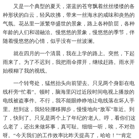
又是一个典型的夏天，湛蓝的苍穹飘着丝丝缕缕的各
种形状的白云，轻风吹拂，带来一丝海水的咸味和炎热的
气氛。花丛里一派繁华盛世的景象，路上各种阶层，各种
年龄的人们和谐融洽。慢悠悠的景象，慢悠悠的季节，伴
随着慢悠悠的心情，似乎没有一丝波澜。
就在四月的一个清晨，我在上学的路上。突然，下起
雨来了。为了不迟到，我把雨伞撑开，继续赶路。雨水开
始模糊了我的视线。
一个转弯处，猛然抬头向前望去。只见两个身影在电
线杆旁“忙着”。顿时，脑海里闪过近段时间电视上播放的
电线被盗事件。不行，我不能眼睁睁地让电线落在坏人手
里。想到这，我轻轻挪移脚步，慢慢地向“敌军”靠近。到
了，快到了。只见是两个上了年纪的'老人。哼，看你们这
么老了，还出来做坏事，真可耻。细细一听，唉，不对劲
呀。“今天我们的工作效率比昨天提高了，哈哈！”“肯定