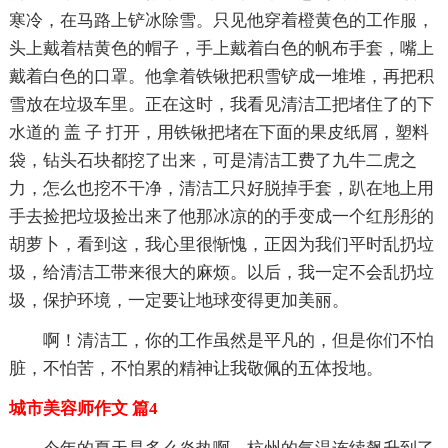
寒冷，在马路上铲冰除雪。只见他穿着橙黄色的工作服，
头上戴着桔黄色的帽子，手上戴着白色的帆布手套，嘴上
戴着白色的口罩。他拿着铁锹把积雪铲成一堆堆，再把积
雪放在垃圾车里。正在这时，我看见清洁工把堵住了的下
水道的 盖 子 打开，用铁锹把堵在下面的果皮纸屑，塑料
袋，钻头石块都挖了出来，可是清洁工费了九牛二虎之
力，怎么也挖不干净，清洁工只好脱掉手套，趴在地上用
手去捡把垃圾捡出来了他那冰凉的的手变成一个红彤彤的
胡萝卜，看到这，我心里很惭愧，正因为我们平时乱扔垃
圾，给清洁工带来很大的麻烦。以后，我一定不会乱扔垃
圾，保护环境，一定要让地球变得更加美丽。
啊！清洁工，你的工作虽然是平凡的，但是你们不怕
脏，不怕苦，不怕累的精神让我敬佩的五体投地。
城市美容师作文 篇4