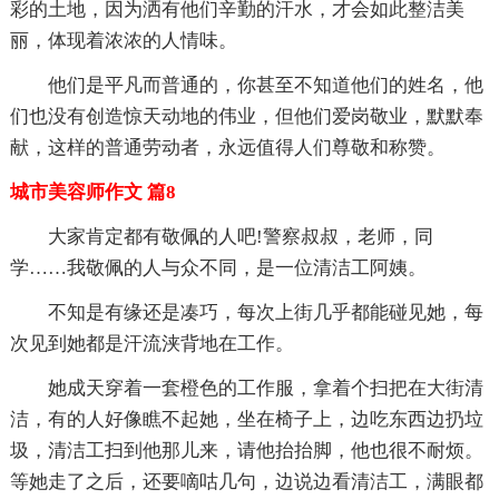
彩的土地，因为洒有他们辛勤的汗水，才会如此整洁美
丽，体现着浓浓的人情味。
他们是平凡而普通的，你甚至不知道他们的姓名，他
们也没有创造惊天动地的伟业，但他们爱岗敬业，默默奉
献，这样的普通劳动者，永远值得人们尊敬和称赞。
城市美容师作文 篇8
大家肯定都有敬佩的人吧!警察叔叔，老师，同
学……我敬佩的人与众不同，是一位清洁工阿姨。
不知是有缘还是凑巧，每次上街几乎都能碰见她，每
次见到她都是汗流浃背地在工作。
她成天穿着一套橙色的工作服，拿着个扫把在大街清
洁，有的人好像瞧不起她，坐在椅子上，边吃东西边扔垃
圾，清洁工扫到他那儿来，请他抬抬脚，他也很不耐烦。
等她走了之后，还要嘀咕几句，边说边看清洁工，满眼都