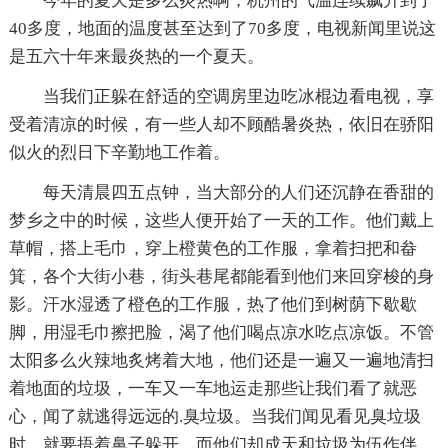
今年的夏天是多么炎热啊，杭州的气温连续飙升到了
40多度，地面的温度甚至达到了70多度，电视新闻里说这
是五六十年来最炎热的一个夏天。
当我们正躲在舒适的空调房里边吃冰棍边看电视，享
受着清凉的时候，有一些人却不顾酷暑炎热，依旧在骄阳
似火的烈日下辛勤地工作着。
每天清晨四五点钟，当大部分的人们还沉静在香甜的
梦乡之中的时候，这些人便开始了一天的工作。他们戴上
草帽，搭上毛巾，穿上橙黄色的工作服，拿着扫把和畚
箕，各个大街小巷，街头巷尾都能看到他们来回穿梭的身
影。汗水湿透了橙色的工作服，热了他们到树荫下歇歇
脚，用湿毛巾擦把脸，渴了他们喝点凉水吃点凉饭。不管
太阳多么火辣地炙烤着大地，他们还是一遍又一遍地清扫
着地面的垃圾，一车又一车地运走那些让我们看了就恶
心，闻了就逃得远远的.臭垃圾。当我们闻见看见臭垃圾
时，就要捂着鼻子躲开，而他们却成天和垃圾为伍作伴，