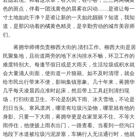
若隐若现。和着这乐章，在大街，在小巷，三三两两橘黄
色的斑点，伴着一团浅黄色的晨雾在闪动……是谁让每一
寸土地如此干净？是谁让新的一天如此靓丽？知道，我知
道，是那闪动着的橘黄色精灵，是辛勤劳动的城市美容师
们。
蒋拥华师傅负责柳西大街的.清扫工作。柳西大街是居
民聚集地，且街道两旁的地下水沟排水不畅，环卫工作的
难度特别大。每逢节假日或是大雨天，生活垃圾或积水就
会大量涌人街面，使街道一片狼籍。如不及时清理，就会
给市民出行带来不便，影响集镇形象。几十年来，蒋拥华
几乎每天凌晨四点准时起床，然后带上工具赶到清扫现
场，打扫街道卫生。不论是刮风下雨、冰天雪地，不论是
烈日当头、寒风凛冽，哪里有垃圾污染物，哪里就有他的
身影。只要一下大雨，蒋拥华更是在家里呆不住。不等大
雨停住，他便披上雨衣出门，一路查看。当看到一些沟口
地段下水道被垃圾污泥淤塞，车辆行人无法通行时，他就