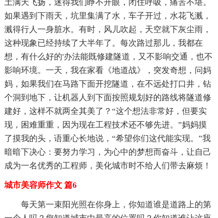
土满天飞扬，迷得我们睁不开眼，闭住呼吸，痛苦不堪。
如果遇到下雨天，坑里集满了水，车子开过，水花飞溅，
溅得行人一身脏水。有时，风儿吹起，天空就下灰尘雨，
这种现象已经持续了大半年了。每次路过那儿，我都在
想，有什么好的'办法能既修建隧道，又不影响交通，也不
影响环境。一天，我在家看《地道战》，突发奇想，问妈
妈，如果我们在马路下面开挖隧道，在不远处打口井，钻
个洞到地下，让机器人到下面按照规划好的路线将隧道修
建好，这样不就两全其美了？“这个想法非常好，但要实
现，困难重重，因为现在工程技术还不够先进。”妈妈摸
了摸我的头，语重心长地说，“希望你们这代能实现。”我
暗暗下决心：要努力学习，为心中的梦想而奋斗，让自己
成为一名优秀的工程师，美化城市时不给人们带去麻烦！
城市美容师作文 篇6
每天第一束阳光照在你身上，你知道谁是道路上的第