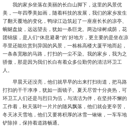
我的家乡坐落在美丽的长白山脚下，这里的风景优
美，一年四季美如画，随着科技的发展，我们的家乡发生
了翻天覆地的变化，鸭绿江边筑起了一座座长长的凉亭、
蜿蜒盘旋，远远望去，犹如一条巨龙。两边绿树成荫，花
团锦簇，是人们“休息避暑”的`好地方，更主要的是坐在凉
亭里还能欣赏到异国的风景，一栋栋高楼大厦平地而起，
一条条宽敞的马路，打扫的一尘不染。我的家乡，我为之
骄傲，那是因为我们长白有着众多位勤劳的清洁环卫工
人。
早晨天还没亮，他们就早早的出来打扫街道，把马路
打扫的干干净净，犹如一面镜子。夏天尽管十分炎热，可
环卫工人们还是与烈日为伍，与清洁为伴，在坚持不懈的
工作着，秋天落叶一片片的随风飘落，他们就会更辛苦，
冬天冰天雪地，他们又要将积厚的冰雪一锹锹，一车车地
铲除掉，保持着道路畅通。