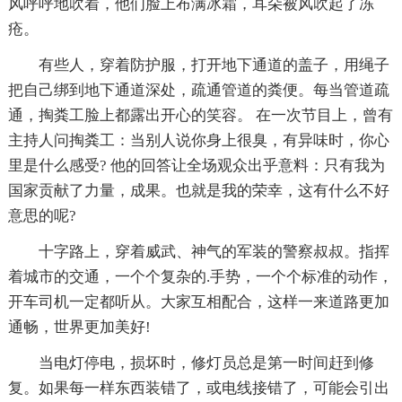
风呼呼地吹着，他们脸上布满冰霜，耳朵被风吹起了冻
疮。
有些人，穿着防护服，打开地下通道的盖子，用绳子
把自己绑到地下通道深处，疏通管道的粪便。每当管道疏
通，掏粪工脸上都露出开心的笑容。 在一次节目上，曾有
主持人问掏粪工：当别人说你身上很臭，有异味时，你心
里是什么感受? 他的回答让全场观众出乎意料：只有我为
国家贡献了力量，成果。也就是我的荣幸，这有什么不好
意思的呢?
十字路上，穿着威武、神气的军装的警察叔叔。指挥
着城市的交通，一个个复杂的.手势，一个个标准的动作，
开车司机一定都听从。大家互相配合，这样一来道路更加
通畅，世界更加美好!
当电灯停电，损坏时，修灯员总是第一时间赶到修
复。如果每一样东西装错了，或电线接错了，可能会引出