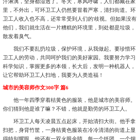
汗淋漓，全身都湿透了。冬天，寒风呼啸，人们都藏在家
里，不外出，可环卫工人仍然要冒着严寒，清扫街道。环
卫工人收入也不高，还常常受到人们的'歧视。但如果没有
他们，我们就生活在一片糟糕的环境里，到处都是垃圾，
散发着臭气。
我们不要乱扔垃圾，保护环境，从我做起。要珍惜环
卫工人的劳动，共同呵护我们的美好家园。我要努力学习
科学知识，掌握更多的本领，长大后，发明一种机器人，
让它帮助环卫工人扫地，我要为人类造福！
城市的美容师作文300字 篇6
他一年四季穿着桔黄色的服装，他是城市的美容师。
你们猜到他是谁了嘛？不错，他就是勤劳的环卫工人。
环卫工人每天凌晨五点起床，开始清扫大街。他手拿
扫把，身背竹筐，一身桔黄色服装在冷冷清清的街道上显
得特别耀眼。他还有一双火眼金睛，每一个纸团、一个烟