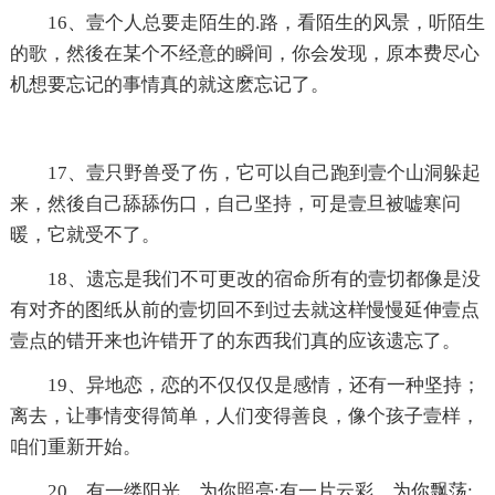
16、壹个人总要走陌生的.路，看陌生的风景，听陌生
的歌，然後在某个不经意的瞬间，你会发现，原本费尽心
机想要忘记的事情真的就这麽忘记了。
17、壹只野兽受了伤，它可以自己跑到壹个山洞躲起
来，然後自己舔舔伤口，自己坚持，可是壹旦被嘘寒问
暖，它就受不了。
18、遗忘是我们不可更改的宿命所有的壹切都像是没
有对齐的图纸从前的壹切回不到过去就这样慢慢延伸壹点
壹点的错开来也许错开了的东西我们真的应该遗忘了。
19、异地恋，恋的不仅仅仅是感情，还有一种坚持；
离去，让事情变得简单，人们变得善良，像个孩子壹样，
咱们重新开始。
20、有一缕阳光，为你照亮;有一片云彩，为你飘荡;