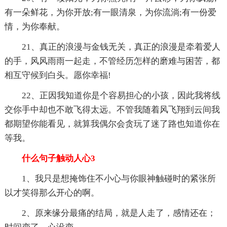
有一朵鲜花，为你开放;有一眼清泉，为你流淌;有一份爱
情，为你奉献。
21、真正的浪漫与金钱无关，真正的浪漫是牵着爱人
的手，风风雨雨一起走，不管经历怎样的磨难与困苦，都
相互守候到白头。愿你幸福!
22、正因我知道你是个容易担心的小孩，因此我将线
交你手中却也不敢飞得太远。不管我随着风飞翔到云间我
都期望你能看见，就算我偶尔会贪玩了迷了路也知道你在
等我。
什么句子触动人心3
1、我只是想掩饰住不小心与你眼神触碰时的紧张所
以才笑得那么开心的啊。
2、原来缘分最痛的结局，就是人走了，感情还在；