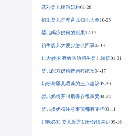
选对婴儿腹泻奶粉
01-28
初生婴儿护理育儿知识大全
10-25
婴儿喝凉奶粉的后果
12-17
初生婴儿大便少怎么回事
02-01
11大妙招 有效防治初生婴儿湿疹
01-31
婴儿配方奶粉选购有绝招
04-17
奶粉与婴儿喂养的三点建议
05-20
婴儿奶粉开封后保存很重要
04-24
婴儿换奶粉注意事项都有哪些
03-11
妈咪必知 婴儿配方奶粉分段常识
09-16