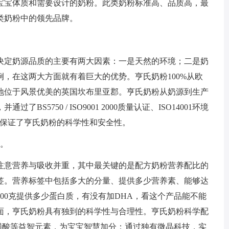
宝宝体质和需要设计的奶粉。此类奶粉标准高、品质高，最
类奶粉中的领先品牌。
定奶源品质的主要有两大因素：一是天然的环境；二是奶
，在这两大方面就有着巨大的优势。亨氏奶粉100%从欧
地位于风景优美的英国坎布里亚郡。亨氏奶粉从奶源到生产
5750 / ISO9001 2000质量认证、ISO14001环境
分保证了亨氏奶粉的科学性和安全性。
。
意营养与吸收并重，其中最关键的是配方奶粉营养配比的
签。营养标签中包括多大的分量、提供多少营养素、能够达
00克提供多少蛋白质，有没有加DHA，看这个产品能不能
面，亨氏奶粉具有独到的科学性与合理性。亨氏奶粉科学配
磺酸等益智元素，为宝宝智慧加分；通过独有微晶科技，实