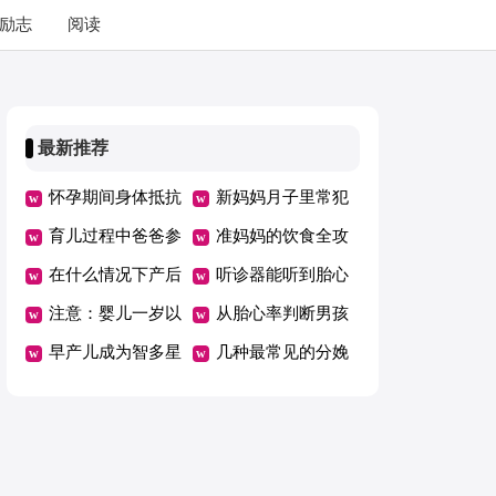
励志
阅读
最新推荐
怀孕期间身体抵抗
新妈妈月子里常犯
力会下降
育儿过程中爸爸参
的19个错误
准妈妈的饮食全攻
与越多好不好
在什么情况下产后
略
听诊器能听到胎心
妈妈不宜进行母乳
注意：婴儿一岁以
吗
从胎心率判断男孩
喂养
后再吃蜂蜜
早产儿成为智多星
女孩 准确吗
几种最常见的分娩
的奥秘
法