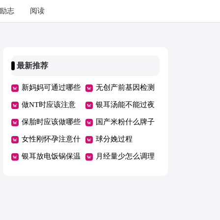
励志
阅读
最新推荐
新妈妈可通过哪些
无创产前基因检测
方法摆脱产后乳房
做NT时应该注意
该不该做
银耳汤能不能过夜
下垂现象
什么
保胎时应该做哪些
喝
国产米粉什么牌子
事情
女性刚怀孕注意什
好？
球分娩过程
么事项
银耳放电饭锅保温
月经量少怎么调理
一夜还能喝吗
呢