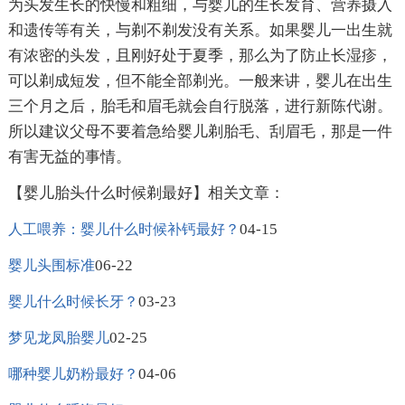
为头发生长的快慢和粗细，与婴儿的生长发育、营养摄入
和遗传等有关，与剃不剃发没有关系。如果婴儿一出生就
有浓密的头发，且刚好处于夏季，那么为了防止长湿疹，
可以剃成短发，但不能全部剃光。一般来讲，婴儿在出生
三个月之后，胎毛和眉毛就会自行脱落，进行新陈代谢。
所以建议父母不要着急给婴儿剃胎毛、刮眉毛，那是一件
有害无益的事情。
【婴儿胎头什么时候剃最好】相关文章：
04-15
人工喂养：婴儿什么时候补钙最好？
06-22
婴儿头围标准
03-23
婴儿什么时候长牙？
02-25
梦见龙凤胎婴儿
04-06
哪种婴儿奶粉最好？